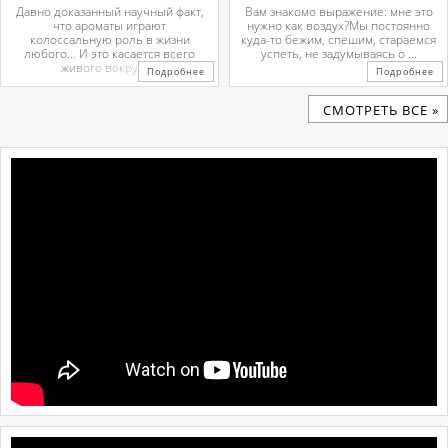
Давно доказанный научный факт,
Вам знакомо выражение: мне это
что ароматы играют
нужно как воздух?Мы постоянно
колоссальную роль в жизни
куда-то бежим, спешим, стараемся
любого… И это касается всего
успеть, не задумываясь о ...
живого вокруг. ...
Подробнее
Подробнее
CМОТРЕТЬ ВСЕ »