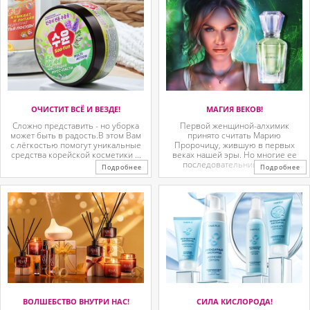
ОЧИСТИТ ВСЁ И ВЕЗДЕ!
МАГИЯ ВЕКОВ!
Сложно представить - но уборка
Первой женщиной-алхимик
может быть в радость.В этом Вам
принято считать Марию
с лёгкостью помогут уникальные
Пророчицу, жившую в первых
средства корейской косметики ...
веках нашей эры. Но многие ее
последовательницы так ...
Подробнее
Подробнее
ВОЛШЕБСТВО ВНУТРИ НАС!
СИЛА КИСЛОРОДА!