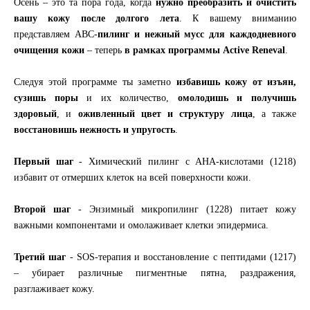
Осень – это та пора года, когда
нужно преобразить и очистить
вашу кожу после долгого лета
. К вашему вниманию
представляем АВС-
пилинг и нежный мусс для каждодневного
очищения кожи
– теперь
в рамках программы Active Reneval
.
Следуя этой программе ты заметно
избавишь кожу от изъян,
сузишь поры
и их количество,
омолодишь и получишь
здоровый
, и
оживленный цвет и структуру лица
, а также
восстановишь нежность и упругость
.
Первый шаг
- Химический пилинг с АНА-кислотами (1218)
избавит от отмерших клеток на всей поверхности кожи.
Второй шаг
- Энзимный микропилинг (1228) питает кожу
важными компонентами и омолаживает клетки эпидермиса.
Третий шаг
- SOS-терапия и восстановление с пептидами (1217)
– убирает различные пигментные пятна, раздражения,
разглаживает кожу.