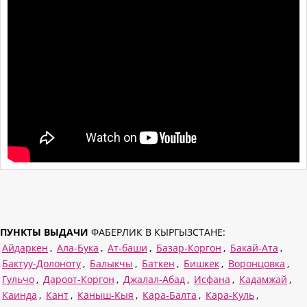
ПУНКТЫ ВЫДАЧИ
ФАБЕРЛИК В КЫРГЫЗСТАНЕ:
Айдаркен
,
Ала-Бука
,
Ат-баши
,
Базар-Коргон
,
Бакай-Ата
,
Бактуу-Долоноту
,
Балыкчы
,
Баткен
,
Бишкек
,
Воронцовка
,
Гульчо
,
Дароот-Коргон
,
Джалал-Абад
,
Исфана
,
Кадамжай
,
Каинда
,
Кант
,
Каныш-Кыя
,
Кара-Балта
,
Кара-Куль
,