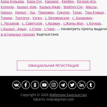
Кара-Кульджа
,
Кара-Суу
,
Каракол
,
Кербен
,
Кочкор-Ата
,
Кулунду
,
Кызыл -Кия
,
Кызыл-Джар
,
Майлуу-Суу
,
Массы
,
Нарын
,
Ноокат
,
Ош
,
Покровка
,
Сокулук
,
Талас
,
Таш-Кумыр
,
Токмок
,
Токтогул
,
Узген
,
с. Беловодское
,
с. Казарман
,
с. Раззаков
,
с. Советское
,
с.Араван
,
с.Жаны-Жол
,
с.Кочкор
,
с.Кызыл - Адыр
,
с.Сузак
,
с.Чаек
, ... посмотреть пункты выдачи
в остальных городах
Кыргызстана
ОФИЦИАЛЬНАЯ РЕГИСТРАЦИЯ
Copyright © 2026
Фаберлик Кыргызстан
faberlic.mobi@gmail.com