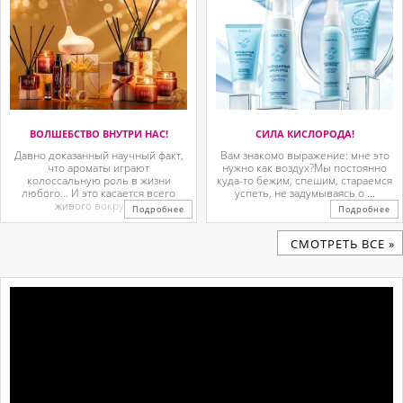
ВОЛШЕБСТВО ВНУТРИ НАС!
СИЛА КИСЛОРОДА!
Давно доказанный научный факт,
Вам знакомо выражение: мне это
что ароматы играют
нужно как воздух?Мы постоянно
колоссальную роль в жизни
куда-то бежим, спешим, стараемся
любого… И это касается всего
успеть, не задумываясь о ...
живого вокруг. ...
Подробнее
Подробнее
CМОТРЕТЬ ВСЕ »