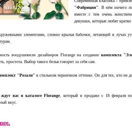
Современная классика - привл
"Фабриция"
. В нём ничего л
вместе с тем очень женствен
девушки, которые любят кратко
кружевными элементами, словно крылья бабочки, летающей в лучах ут
турам.
ность воодушевили дизайнеров Florange на создание
комплекта "Эл
, простота. Выбор такого белья говорит за себя сам.
омплект "Розали"
в стильном черничном оттенке. Он для тех, кто не 
е
ждут вас в каталоге Florange
, который в продаже с 18 февраля по
ный вкус.
nge.