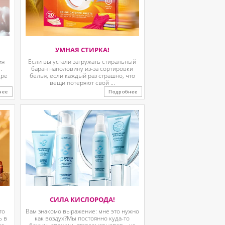
УМНАЯ СТИРКА!
ия
Если вы устали загружать стиральный
.
баран наполовину из-за сортировки
дре
белья, если каждый раз страшно, что
вещи потеряют свой ...
нее
Подробнее
СИЛА КИСЛОРОДА!
то
Вам знакомо выражение: мне это нужно
ь в
как воздух?Мы постоянно куда-то