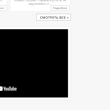
го
бежим, спешим, стараемся успеть, не
задумываясь о ...
нее
Подробнее
CМОТРЕТЬ ВСЕ »