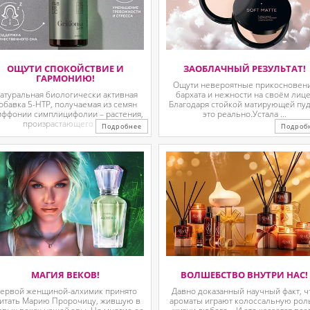
ОЩУТИ СПОКОЙСТВИЕ И
ЗАОБЛАЧНЫЙ РЕЗУЛЬТАТ!
ГАРМОНИЮ!
Ощути невероятные прикосновен
атуральная биологически активная
бархата и нежности на своём лице
обавка 5-HTP, получаемая из семян
Благодаря стойкой матирующей пу
иффонии симплицифолии – растения,
это реально.Устала ...
произрастающего в ...
Подробнее
Подроб
МАГИЯ ВЕКОВ!
ВОЛШЕБСТВО ВНУТРИ НАС!
ервой женщиной-алхимик принято
Давно доказанный научный факт, ч
итать Марию Пророчицу, жившую в
ароматы играют колоссальную рол