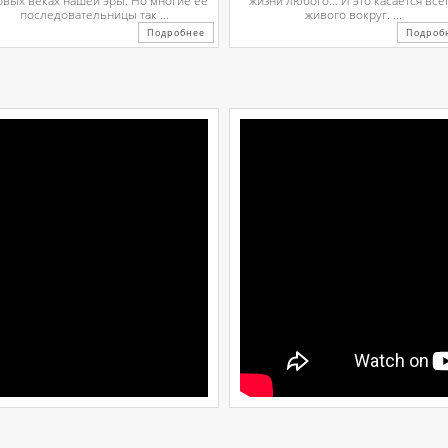
рвых веках нашей эры. Но многие ее
жизни любого… И это касается все
последовательницы так ...
живого вокруг. ...
Подробнее
Подроб