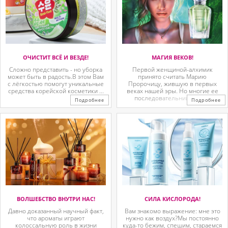
ОЧИСТИТ ВСЁ И ВЕЗДЕ!
МАГИЯ ВЕКОВ!
Сложно представить - но уборка
Первой женщиной-алхимик
может быть в радость.В этом Вам
принято считать Марию
с лёгкостью помогут уникальные
Пророчицу, жившую в первых
средства корейской косметики ...
веках нашей эры. Но многие ее
последовательницы так ...
Подробнее
Подробнее
ВОЛШЕБСТВО ВНУТРИ НАС!
СИЛА КИСЛОРОДА!
Давно доказанный научный факт,
Вам знакомо выражение: мне это
что ароматы играют
нужно как воздух?Мы постоянно
колоссальную роль в жизни
куда-то бежим, спешим, стараемся