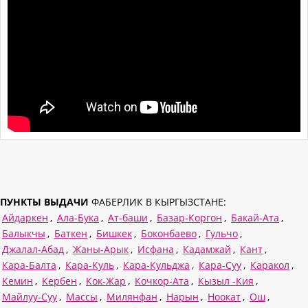
ПУНКТЫ ВЫДАЧИ
ФАБЕРЛИК В КЫРГЫЗСТАНЕ:
Айдаркен
,
Ала-Бука
,
Ат-баши
,
Базар-Коргон
,
Бакай-Ата
,
Балыкчы
,
Баткен
,
Бишкек
,
Боконбаево
,
Гульчо
,
Джалал-Абад
,
Жаны-Арык
,
Исфана
,
Кадамжай
,
Кант
,
Кара-Балта
,
Кара-Куль
,
Кара-Кульджа
,
Кара-Суу
,
Каракол
,
Кемин
,
Кербен
,
Кок-Жар
,
Кочкор-Ата
,
Кызыл -Кия
,
Майлуу-Суу
,
Массы
,
Милянфан
,
Нарын
,
Ноокат
,
Ош
,