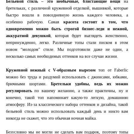
Бельевой стиль – это необычные, блистающие вещи
на
бретельках, с различной кружевной отделкой, вышивкой, которые
быстро вошли в повседневную жизнь каждого человека, а
особенно рабочую. Самая
красота состоит в том, что
одновременно можно быть строгой бизнес-леди и нежной,
аккуратной девушкой
, которая будет выглядеть женственно,
непринужденно, легко. Различные топы стали писком в этом
новом “молодом” стиле. Мы подготовили даже не один, а
несколько самых необходимых оттенков на все случаи жизни.
Кружевной нежный с V-образным вырезом
топ от Faberlic
можно без труда и раздумий использовать с джинсами, юбками,
брючными шортами.
Бретельки удобны, ведь их можно
регулировать
по вашему желанию, а также практичны, ну и
конечно, такой топ напоминает какую-то легкую, домашнюю
атмосферу. Из-за классического набора оттенков и дизайна, такой
бельевой стиль можно использовать каждый день и никто вам
никогда не скажет, что это обычная ночная майка.
Безусловно мы не могли не сделать вам подарок, поэтому топы