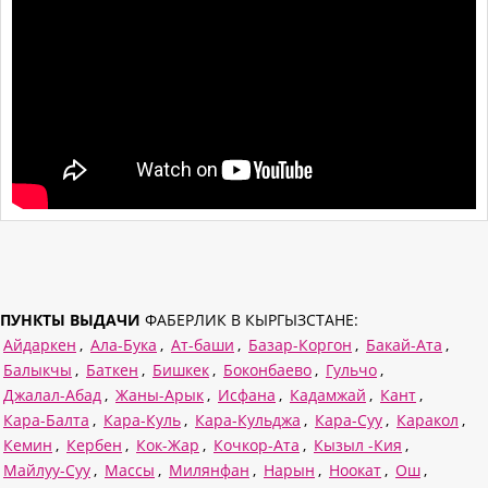
ПУНКТЫ ВЫДАЧИ
ФАБЕРЛИК В КЫРГЫЗСТАНЕ:
Айдаркен
,
Ала-Бука
,
Ат-баши
,
Базар-Коргон
,
Бакай-Ата
,
Балыкчы
,
Баткен
,
Бишкек
,
Боконбаево
,
Гульчо
,
Джалал-Абад
,
Жаны-Арык
,
Исфана
,
Кадамжай
,
Кант
,
Кара-Балта
,
Кара-Куль
,
Кара-Кульджа
,
Кара-Суу
,
Каракол
,
Кемин
,
Кербен
,
Кок-Жар
,
Кочкор-Ата
,
Кызыл -Кия
,
Майлуу-Суу
,
Массы
,
Милянфан
,
Нарын
,
Ноокат
,
Ош
,