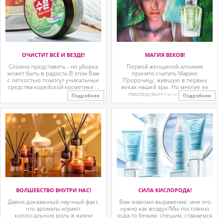
ОЧИСТИТ ВСЁ И ВЕЗДЕ!
МАГИЯ ВЕКОВ!
Сложно представить - но уборка
Первой женщиной-алхимик
может быть в радость.В этом Вам
принято считать Марию
с лёгкостью помогут уникальные
Пророчицу, жившую в первых
средства корейской косметики ...
веках нашей эры. Но многие ее
последовательницы так ...
Подробнее
Подробнее
ВОЛШЕБСТВО ВНУТРИ НАС!
СИЛА КИСЛОРОДА!
Давно доказанный научный факт,
Вам знакомо выражение: мне это
что ароматы играют
нужно как воздух?Мы постоянно
колоссальную роль в жизни
куда-то бежим, спешим, стараемся