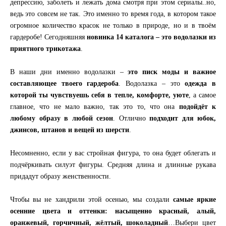
депрессию, заболеть и лежать дома смотря при этом сериалы..но,
ведь это совсем не так. Это именно то время года, в котором такое
огромное количество красок не только в природе, но и в твоём
гардеробе! Сегодняшняя
новинка 14 каталога – это водолазки из
приятного трикотажа
.
В наши дни именно водолазки –
это писк моды и важное
составляющее твоего гардероба
. Водолазка – это
одежда в
которой ты чувствуешь себя в тепле, комфорте, уюте
, а самое
главное, что не мало важно, так это то, что она
подойдёт к
любому образу в любой сезон
. Отлично
подходит для юбок,
джинсов, штанов и вещей из шерсти
.
Несомненно, если у вас стройная фигура, то она будет облегать и
подчёркивать силуэт фигуры. Средняя длина и длинные рукава
придадут образу женственности.
Чтобы вы не хандрили этой осенью, мы создали
самые яркие
осенние цвета и оттенки: насыщенно красный, алый,
оранжевый, горчичный, жёлтый, шоколадный
…Выбери цвет