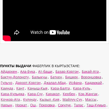
ПУНКТЫ ВЫДАЧИ
ФАБЕРЛИК В КЫРГЫЗСТАНЕ:
Айдаркен
,
Ала-Бука
,
Ат-баши
,
Базар-Коргон
,
Бакай-Ата
,
Бактуу-Долоноту
,
Балыкчы
,
Баткен
,
Бишкек
,
Воронцовка
,
Гульчо
,
Дароот-Коргон
,
Джалал-Абад
,
Исфана
,
Кадамжай
,
Каинда
,
Кант
,
Каныш-Кыя
,
Кара-Балта
,
Кара-Куль
,
Кара-Кульджа
,
Кара-Суу
,
Каракол
,
Кербен
,
Кок-Жангак
,
Кочкор-Ата
,
Кулунду
,
Кызыл -Кия
,
Майлуу-Суу
,
Массы
,
Нарын
,
Ноокат
,
Ош
,
Покровка
,
Сокулук
,
Талас
,
Таш-Кумыр
,