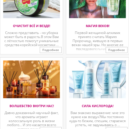
ОЧИСТИТ ВСЁ И ВЕЗДЕ!
МАГИЯ ВЕКОВ!
Сложно представить - но уборка
Первой женщиной-алхимик
может быть в радость.В этом Вам
принято считать Марию
с лёгкостью помогут уникальные
Пророчицу, жившую в первых
средства корейской косметики ...
веках нашей эры. Но многие ее
последовательницы так ...
Подробнее
Подробнее
ВОЛШЕБСТВО ВНУТРИ НАС!
СИЛА КИСЛОРОДА!
Давно доказанный научный факт,
Вам знакомо выражение: мне это
что ароматы играют
нужно как воздух?Мы постоянно
колоссальную роль в жизни
куда-то бежим, спешим, стараемся
любого… И это касается всего
успеть, не задумываясь о ...
живого вокруг. ...