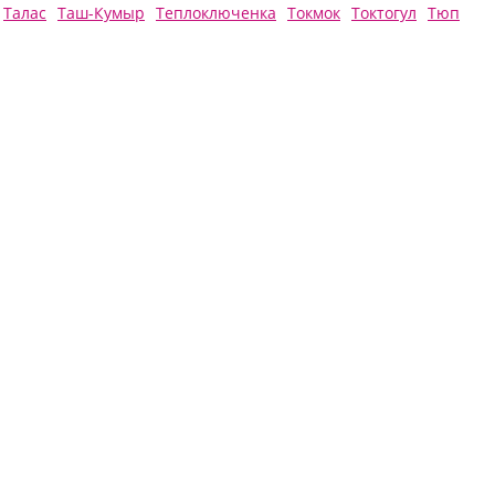
Талас
Таш-Кумыр
Теплоключенка
Токмок
Токтогул
Тюп